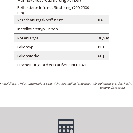
Wärmeverlust reduzierung (Winter)
Reflektierte Infrarot Strahlung (760-2500
nm)
Verschattungskoeffizient
0.6
Installationstyp : Innen
Rollenlänge
30,5 m
Folientyp
PET
Folienstärke
60 μ
Erscheinungsbild von außen : NEUTRAL
n auf diesem Informationsblatt sind nicht vertraglich festgelegt. Wir behalten uns das Recht
unsere Garantien.