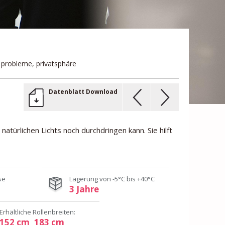
n probleme, privatsphäre
Datenblatt Download
atürlichen Lichts noch durchdringen kann. Sie hilft
se
Lagerung von -5°C bis +40°C
3 Jahre
Erhältliche Rollenbreiten:
152 cm
183 cm