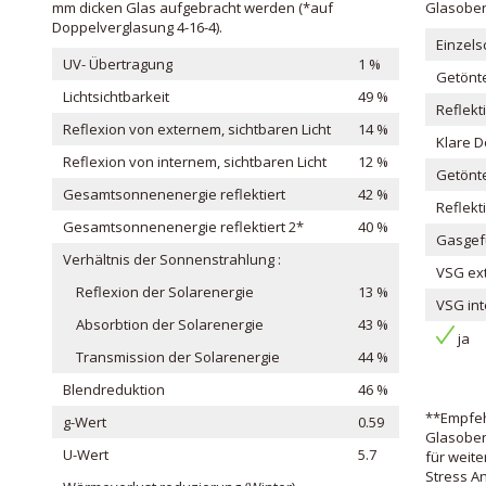
mm dicken Glas aufgebracht werden (*auf
Glasober
Doppelverglasung 4-16-4).
Einzels
UV- Übertragung
1 %
Getönte
Lichtsichtbarkeit
49 %
Reflekt
Reflexion von externem, sichtbaren Licht
14 %
Klare 
Reflexion von internem, sichtbaren Licht
12 %
Getönt
Gesamtsonnenenergie reflektiert
42 %
Reflekt
Gesamtsonnenenergie reflektiert 2*
40 %
Gasgefü
Verhältnis der Sonnenstrahlung :
VSG ext
Reflexion der Solarenergie
13 %
VSG int
Absorbtion der Solarenergie
43 %
ja
Transmission der Solarenergie
44 %
Blendreduktion
46 %
**Empfeh
g-Wert
0.59
Glasoberf
U-Wert
5.7
für weit
Stress An