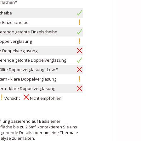
flächen*
cheibe
 Einzelscheibe
ierende getönte Einzelscheibe
Doppelverglasung
e Doppelverglasung
ierende getönte Doppelverglasung
llte Doppelverglasung - Low E
ern - klare Doppelverglasung
ern - klare Doppelverglasung
Vorsicht
Nicht empfohlen
lung basierend auf Basis einer
läche bis zu 2.5m², kontaktieren Sie uns
ergehende Details oder um eine Thermale
alyse zu erhalten.