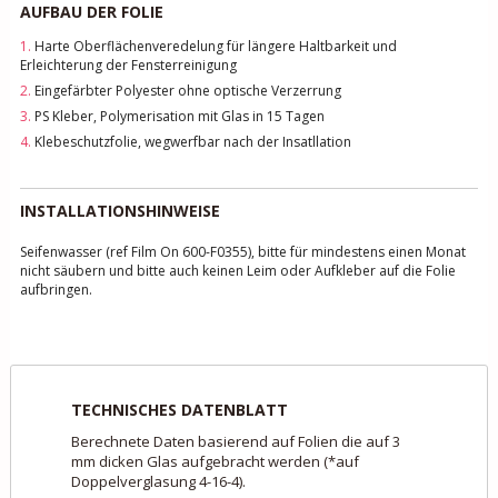
AUFBAU DER FOLIE
1.
Harte Oberflächenveredelung für längere Haltbarkeit und
Erleichterung der Fensterreinigung
2.
Eingefärbter Polyester ohne optische Verzerrung
3.
PS Kleber, Polymerisation mit Glas in 15 Tagen
4.
Klebeschutzfolie, wegwerfbar nach der Insatllation
INSTALLATIONSHINWEISE
Seifenwasser (ref Film On 600-F0355), bitte für mindestens einen Monat
nicht säubern und bitte auch keinen Leim oder Aufkleber auf die Folie
aufbringen.
TECHNISCHES DATENBLATT
Berechnete Daten basierend auf Folien die auf 3
mm dicken Glas aufgebracht werden (*auf
Doppelverglasung 4-16-4).